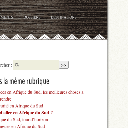
EMENTS
DOSSIERS
DESTINATIONS
rcher :
s la même rubrique
ces en Afrique du Sud, les meilleures choses à
prendre
curité en Afrique du Sud
 aller en Afrique du Sud ?
ique du Sud, tour d’horizon
angues en Afrique du Sud