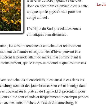
(l’inverse du nord), quant à l’été c’est
Le cl
donc en décembre et janvier, c’est à cette
époque que le pays s’arrête pour son
congé annuel .
L’Afrique du Sud possède des zones
climatiques bien distinctes .
oute
, les étés ont tendance à être chaud et relativement
 moment de l’année et les journées d’hiver peuvent être
sidèrent la période allant de mars à mai comme étant la
e moins présent, que le temps se radouci et que les touristes
vers sont chauds et ensoleillés, c’est aussi le cas dans les
ensberg
connait des jours brumeux en été et la neige dans
a
se trouvent sur le plateau du Highveld et présentent pour
Les jours d’été sont chauds et fréquemment interrompu par des
s avec des nuits fraîches. A l’est de Johannesburg, le