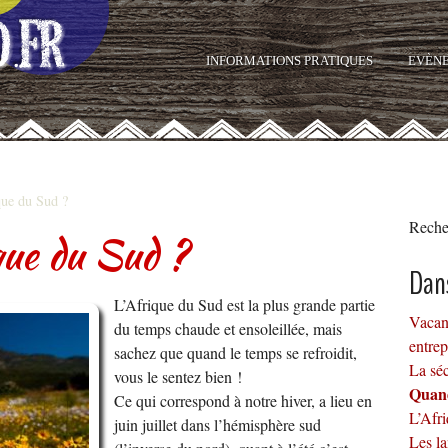
INFORMATIONS PRATIQUES
EVÈN
que du Sud ?
Reche
que du Sud ?
Dan
L’Afrique du Sud est la plus grande partie
Vacan
du temps chaude et ensoleillée, mais
entre
sachez que quand le temps se refroidit,
La sé
vous le sentez bien !
Quand
Ce qui correspond à notre hiver, a lieu en
L’Afr
juin juillet dans l’hémisphère sud
Les l