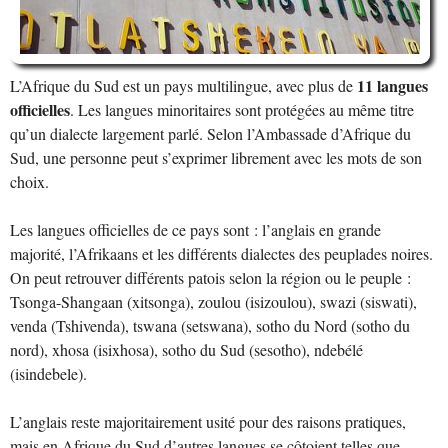
11 langues
L’Afrique du Sud est un pays multilingue, avec plus de
officielles
. Les langues minoritaires sont protégées au même titre
qu’un dialecte largement parlé. Selon l’Ambassade d’Afrique du
Sud, une personne peut s’exprimer librement avec les mots de son
choix.
Les langues officielles de ce pays sont : l’anglais en grande
majorité, l’Afrikaans et les différents dialectes des peuplades noires.
On peut retrouver différents patois selon la région ou le peuple :
Tsonga-Shangaan (xitsonga), zoulou (isizoulou), swazi (siswati),
venda (Tshivenda), tswana (setswana), sotho du Nord (sotho du
nord), xhosa (isixhosa), sotho du Sud (sesotho), ndebélé
(isindebele).
L’anglais reste majoritairement usité pour des raisons pratiques,
mais en Afrique du Sud d’autres langues se côtoient telles que